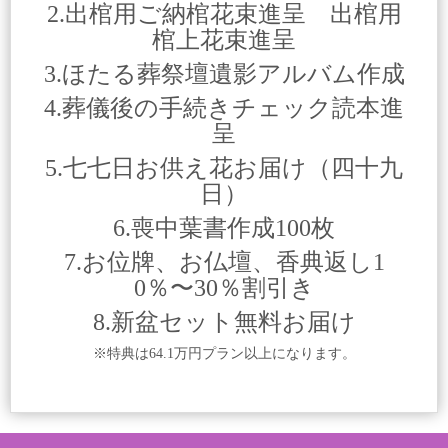
2.出棺用ご納棺花束進呈 出棺用
棺上花束進呈
3.ほたる葬祭壇遺影アルバム作成
4.葬儀後の手続きチェック読本進
呈
5.七七日お供え花お届け（四十九
日）
6.喪中葉書作成100枚
7.お位牌、お仏壇、香典返し1
0％〜30％割引き
8.新盆セット無料お届け
※特典は64.1万円プラン以上になります。