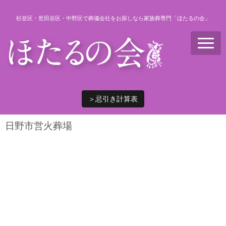
杉並区・世田谷区・中野区で葬儀会社をお探しなら家族葬専門「ほたるの会」
N
a
v
i
g
a
t
i
＞忌引き計算表
o
n
日野市営火葬場