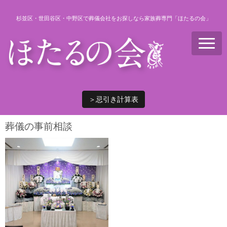
杉並区・世田谷区・中野区で葬儀会社をお探しなら家族葬専門「ほたるの会」
N
a
v
i
g
a
t
i
＞忌引き計算表
o
n
葬儀の事前相談