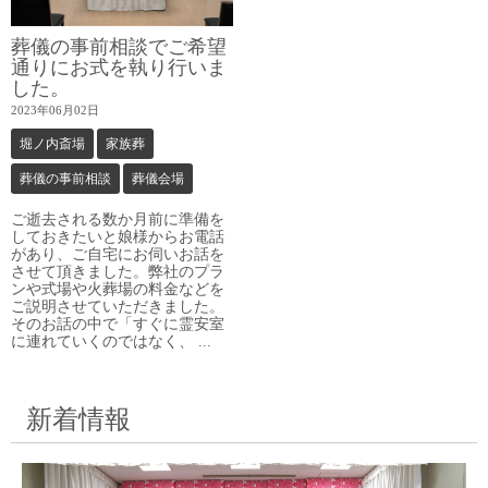
葬儀の事前相談でご希望
通りにお式を執り行いま
した。
2023年06月02日
堀ノ内斎場
家族葬
葬儀の事前相談
葬儀会場
ご逝去される数か月前に準備を
しておきたいと娘様からお電話
があり、ご自宅にお伺いお話を
させて頂きました。弊社のプラ
ンや式場や火葬場の料金などを
ご説明させていただきました。
そのお話の中で「すぐに霊安室
に連れていくのではなく、 ...
新着情報