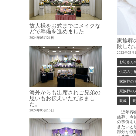
故人様をお式までにメイクな
どで準備を進めました
2024年05月21日
家族葬
敗しな
2022年05月
お坊さん
供花の手
家族葬の
家族葬の
海外からも出席されご兄弟の
思いもお伝えいただきまし
親戚
親
た。
2024年05月15日
近年葬儀
族葬。今
の事例を
きたいと
部分が誤