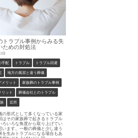
のトラブル事例からみる失
いための対処法
12日
の手配
トラブル
トラブル回避
配
地方の風習と違う葬儀
デメリット
家族葬のトラブル事例
メリット
葬儀会社とのトラブル
族
近所
の形式として多くなっている家
回はその家族葬で起きるトラブル
いろいろな角度から取り上げてい
思います。一般の葬儀と少し違う
解を生みトラブルになる場合もあ