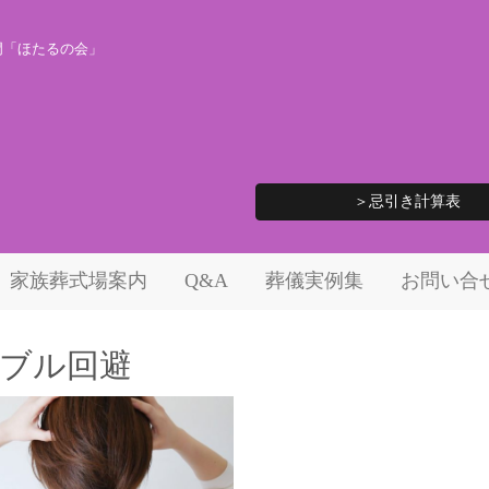
門「ほたるの会」
＞忌引き計算表
家族葬式場案内
Q&A
葬儀実例集
お問い合
ブル回避