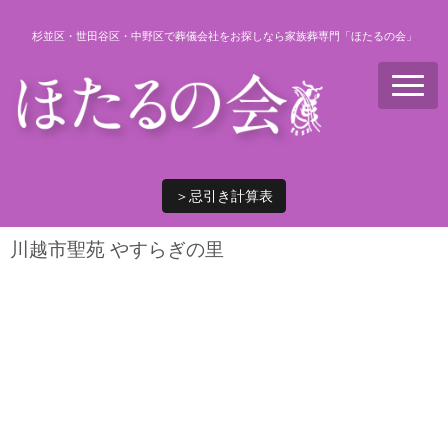
杉並区・世田谷区・中野区で葬儀会社をお探しなら家族葬専門「ほたるの会」
N
a
v
i
g
a
t
i
＞忌引き計算表
o
n
川越市聖苑 やすらぎの里