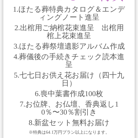
1.ほたる葬特典カタログ＆エンデ
ィングノート進呈
2.出棺用ご納棺花束進呈 出棺用
棺上花束進呈
3.ほたる葬祭壇遺影アルバム作成
4.葬儀後の手続きチェック読本進
呈
5.七七日お供え花お届け（四十九
日）
6.喪中葉書作成100枚
7.お位牌、お仏壇、香典返し1
0％〜30％割引き
8.新盆セット無料お届け
※特典は64.1万円プラン以上になります。