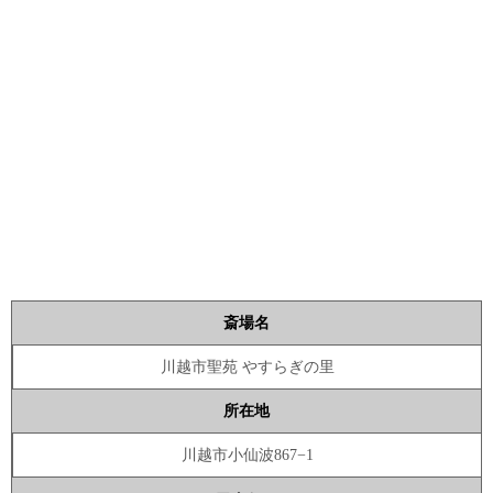
斎場名
川越市聖苑 やすらぎの里
所在地
川越市小仙波867−1