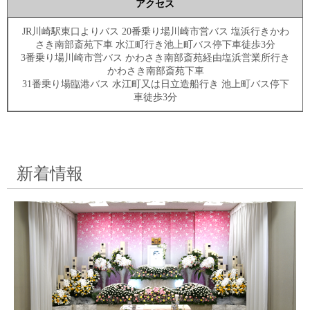
アクセス
JR川崎駅東口よりバス 20番乗り場川崎市営バス 塩浜行きかわ
さき南部斎苑下車 水江町行き池上町バス停下車徒歩3分
3番乗り場川崎市営バス かわさき南部斎苑経由塩浜営業所行き
かわさき南部斎苑下車
31番乗り場臨港バス 水江町又は日立造船行き 池上町バス停下
車徒歩3分
新着情報