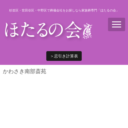
杉並区・世田谷区・中野区で葬儀会社をお探しなら家族葬専門「ほたるの会」
N
a
v
i
g
a
t
i
＞忌引き計算表
o
n
かわさき南部斎苑