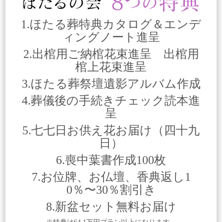
1.ほたる葬特典カタログ＆エンデ
ィングノート進呈
2.出棺用ご納棺花束進呈 出棺用
棺上花束進呈
3.ほたる葬祭壇遺影アルバム作成
4.葬儀後の手続きチェック読本進
呈
5.七七日お供え花お届け（四十九
日）
6.喪中葉書作成100枚
7.お位牌、お仏壇、香典返し1
0％〜30％割引き
8.新盆セット無料お届け