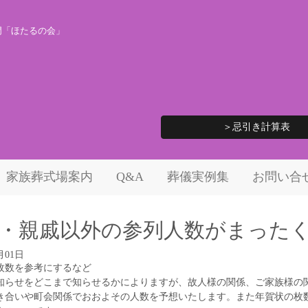
門「ほたるの会」
＞忌引き計算表
家族葬式場案内
Q&A
葬儀実例集
お問い合
・親戚以外の参列人数がまった
月01日
枚数を参考にするなど
知らせをどこまで知らせるかによりますが、故人様の関係、ご家族様の
き合いや町会関係でおおよその人数を予想いたします。また年賀状の枚