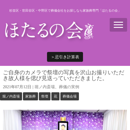
杉並区・世田谷区・中野区で葬儀会社をお探しなら家族葬専門「ほたるの会」
N
a
v
i
g
a
t
i
＞忌引き計算表
o
n
ご自身のカメラで祭壇の写真を沢山お撮りいただ
き故人様を偲び見送っていただきました。
2021年07月12日
|
堀ノ内斎場
、
葬儀の実例
堀ノ内斎場
家族葬
祭壇
花
葬儀会場