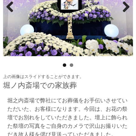
Previ
Next
ous
上の画像はスライドすることができます。
堀ノ内斎場での家族葬
堀之内斎場で弊社にてお葬儀をお手伝いさせてい
ただいた、お客様になります。今回は、お花の祭
壇でお別れをしていただきました。
壇上に飾られ
た祭壇の写真をご自身のカメラで沢山お撮りいた
だき故人様を偲び見送っていただきました。