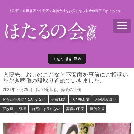
杉並区・世田谷区・中野区で葬儀会社をお探しなら家族葬専門「ほたるの会」
N
a
v
i
g
a
t
i
＞忌引き計算表
o
n
入院先、お寺のことなど不安面を事前にご相談い
ただき葬儀の段取り進めていきました。
2021年03月29日
|
代々幡斎場
、
葬儀の実例
お寺とのお付き合いがない
事前相談
代々幡斎場
入院先が遠い
家族葬
祭壇
自宅には戻れない
葬儀の不安
葬儀会場