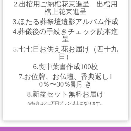
2.出棺用ご納棺花束進呈 出棺用
棺上花束進呈
3.ほたる葬祭壇遺影アルバム作成
4.葬儀後の手続きチェック読本進
呈
5.七七日お供え花お届け（四十九
日）
6.喪中葉書作成100枚
7.お位牌、お仏壇、香典返し1
0％〜30％割引き
8.新盆セット無料お届け
※特典は64.1万円プラン以上になります。