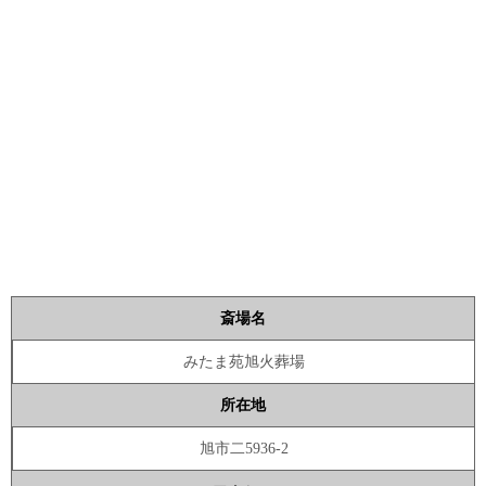
斎場名
みたま苑旭火葬場
所在地
旭市二5936-2