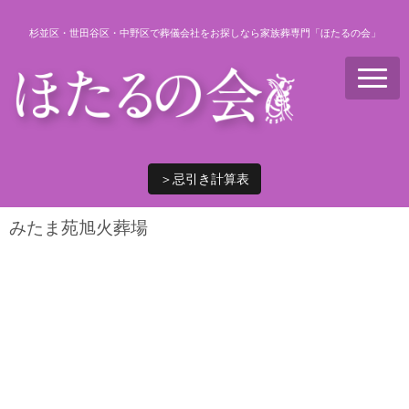
杉並区・世田谷区・中野区で葬儀会社をお探しなら家族葬専門「ほたるの会」
N
a
v
i
g
a
t
i
＞忌引き計算表
o
n
みたま苑旭火葬場