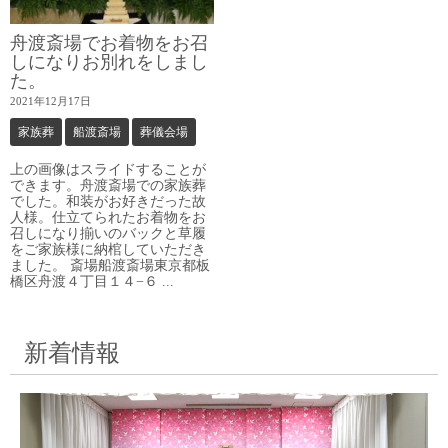
舟渡斎場でお着物をお召
しになりお別れをしまし
た。
2021年12月17日
家族葬
船渡斎場
葬儀会場
上の画像はスライドすることが
できます。舟渡斎場での家族葬
でした。和装がお好きだった故
人様。仕立てられたお着物をお
召しになり揃いのバックと草履
をご家族様に納棺していただき
ました。 斎場船渡斎場東京都板
橋区舟渡４丁目１４−６ ...
新着情報