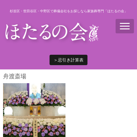
杉並区・世田谷区・中野区で葬儀会社をお探しなら家族葬専門「ほたるの会」
N
a
v
i
g
a
t
i
＞忌引き計算表
o
n
舟渡斎場