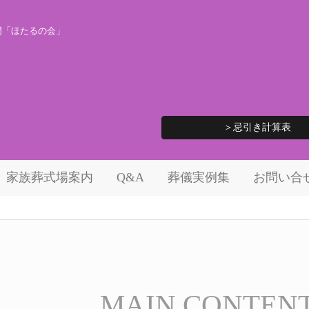
門「ほたるの会」
＞忌引き計算表
家族葬式場案内
Q&A
葬儀実例集
お問い合
MAIN CONTEN