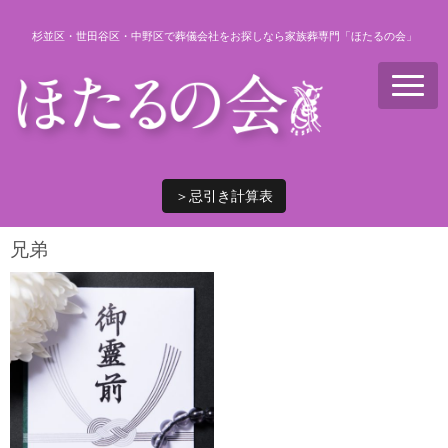
杉並区・世田谷区・中野区で葬儀会社をお探しなら家族葬専門「ほたるの会」
N
a
v
i
g
a
t
i
＞忌引き計算表
o
n
兄弟