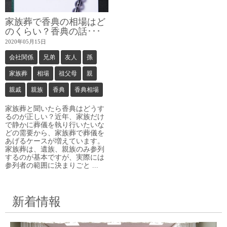
家族葬で香典の相場はど
のくらい？香典の話･･･
2020年05月15日
会社関係
兄弟
友人
孫
家族葬
相場
祖父母
親
親戚
親族
香典
香典相場
家族葬と聞いたら香典はどうす
るのが正しい？近年、家族だけ
で静かに葬儀を執り行いたいな
どの需要から、家族葬で葬儀を
あげるケースが増えています。
家族葬は、遺族、親族のみ参列
するのが基本ですが、実際には
参列者の範囲に決まりごと ...
新着情報